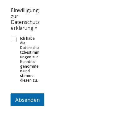
D
Einwilligung
a
zur
t
Datenschutz
e
erklärung
*
n
s
Ich habe
c
die
h
Datenschu
tzbestimm
u
ungen zur
t
Kenntnis
z
genomme
e
n und
stimme
r
diesen zu.
k
l
ä
Absenden
r
u
n
g
z
u
r