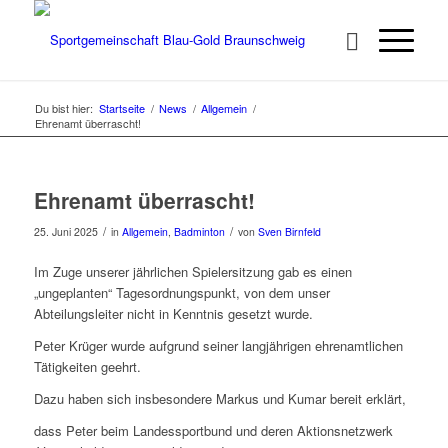
Du bist hier:
Startseite
/
News
/
Allgemein
/
Ehrenamt überrascht!
Ehrenamt überrascht!
/
/
25. Juni 2025
in
Allgemein
,
Badminton
von
Sven Birnfeld
Im Zuge unserer jährlichen Spielersitzung gab es einen
„ungeplanten“ Tagesordnungspunkt, von dem unser
Abteilungsleiter nicht in Kenntnis gesetzt wurde.
Peter Krüger wurde aufgrund seiner langjährigen ehrenamtlichen
Tätigkeiten geehrt.
Dazu haben sich insbesondere Markus und Kumar bereit erklärt,
dass Peter beim Landessportbund und deren Aktionsnetzwerk