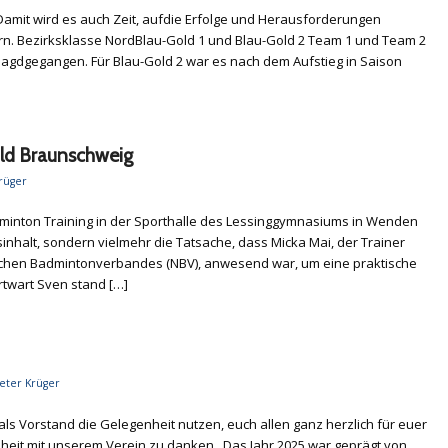
. Damit wird es auch Zeit, aufdie Erfolge und Herausforderungen
n. Bezirksklasse NordBlau-Gold 1 und Blau-Gold 2 Team 1 und Team 2
jagdgegangen. Für Blau-Gold 2 war es nach dem Aufstieg in Saison
old Braunschweig
rüger
minton Training in der Sporthalle des Lessinggymnasiums in Wenden
sinhalt, sondern vielmehr die Tatsache, dass Micka Mai, der Trainer
schen Badmintonverbandes (NBV), anwesend war, um eine praktische
twart Sven stand […]
Peter Krüger
ls Vorstand die Gelegenheit nutzen, euch allen ganz herzlich für euer
eit mit unserem Verein zu danken. Das Jahr 2025 war geprägt von