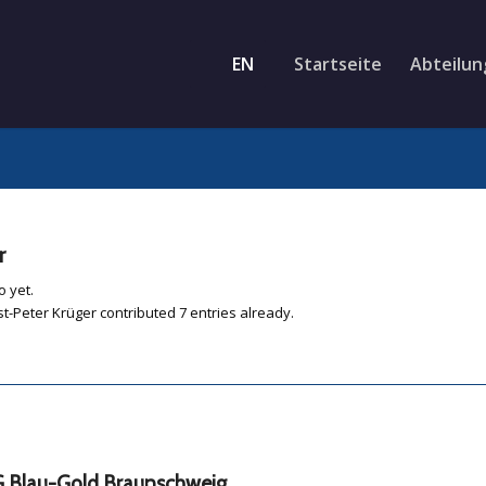
EN
Startseite
Abteilu
r
o yet.
st-Peter Krüger
contributed 7 entries already.
G Blau-Gold Braunschweig