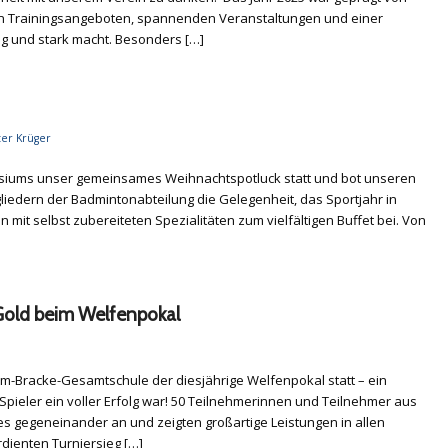
en Trainingsangeboten, spannenden Veranstaltungen und einer
ig und stark macht. Besonders […]
ter Krüger
nasiums unser gemeinsames Weihnachtspotluck statt und bot unseren
gliedern der Badmintonabteilung die Gelegenheit, das Sportjahr in
 mit selbst zubereiteten Spezialitäten zum vielfältigen Buffet bei. Von
]
-Gold beim Welfenpokal
elm-Bracke-Gesamtschule der diesjährige Welfenpokal statt – ein
 Spieler ein voller Erfolg war! 50 Teilnehmerinnen und Teilnehmer aus
 gegeneinander an und zeigten großartige Leistungen in allen
dienten Turniersieg […]