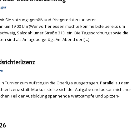
üger
 wir Sie satzungsgemäß und fristgerecht zu unserer
nn um 19:00 Uhr(Wer vorher essen möchte komme bitte bereits um
nschweig, Salzdahlumer Straße 313, ein. Die Tagesordnung sowie die
n sind als Anlagebeigefügt. Am Abend der […]
richterlizenz
ger
 Turnier zum Aufstieg in die Oberliga ausgetragen. Parallel zu dem
hterlizenz statt. Markus stellte sich der Aufgabe und bekam nicht nur
tischen Teil der Ausbildung spannende Wettkämpfe und Spitzen-
026