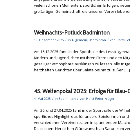
vielen schönen Momenten, sportlichen Erfolgen, neu
großartigen Gemeinschaft, die unseren Verein lebend
Weihnachts-Potluck Badminton
/
/
19. Dezember 2025
in
Allgemein
,
Badminton
von
Horst-Pe
Am 16.12.2025 fand in der Sporthalle des Lessingym
Kindern und Jugendlichen mit ihren Eltern und den Mit
geselliger Atmosphäre ausklingen zu lassen. Alle trugen
herzhaften Gerichten über Salate bis hin zu süßen […
45. Welfenpokal 2025: Erfolge für Blau
/
/
4. Mai 2025
in
Badminton
von
Horst-Peter Krüger
Am 26. und 27.04.2025 fand in der Sporthalle der Wilh
sportliches Highlight, das für unsere Spielerinnen und
verschiedenen Vereinen traten in spannenden Matches
Disziplinen. Herzlichen Glückwunsch an Sarun zum ver