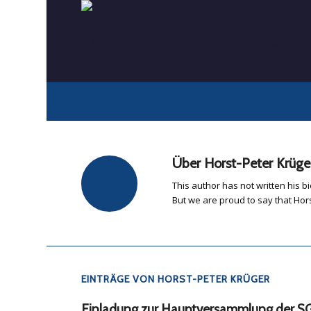
Über
Horst-Peter Krüge
This author has not written his bi
But we are proud to say that
Hor
EINTRÄGE VON HORST-PETER KRÜGER
Einladung zur Hauptversammlung der S