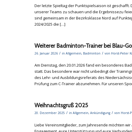
Der letzte Spieltag der Punktspielsaison ist geschafft
unserer Teams zu schauen und die Ergebnissezu feier
sind gemeinsam in der Bezirksklasse Nord auf Punkte
2024/2025 die […]
Weiterer Badminton-Trainer bei Blau-G
/
/
26. Januar 2026
in
Allgemein
,
Badminton
von
Horst-Peter K
Am Dienstag, den 20.01.2026 fand ein besonderes Bad
statt. Das besondere war nicht unbedingt der Training
des Lehr- und Ausbildungsreferats des Niedersächsi
Prüfung zum C-Trainer abzunehmen. Für unseren Spor
Weihnachtsgruß 2025
/
/
20. Dezember 2025
in
Allgemein
,
Ankündigung
von
Horst-
Liebe Vereinsmitglieder, zum Jahresende möchten wir a
Engagement, eure Unterstützung und eure Verbundenh