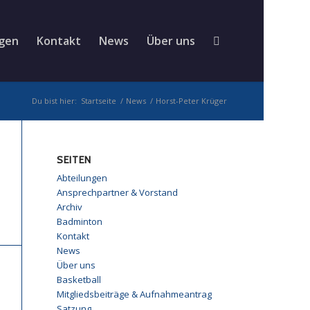
ngen
Kontakt
News
Über uns
Du bist hier:
Startseite
/
News
/
Horst-Peter Krüger
SEITEN
Abteilungen
Ansprechpartner & Vorstand
Archiv
Badminton
Kontakt
News
Über uns
Basketball
Mitgliedsbeiträge & Aufnahmeantrag
Satzung