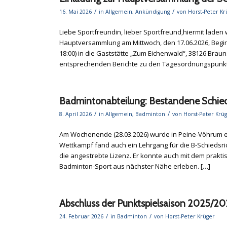
/
/
16. Mai 2026
in
Allgemein
,
Ankündigung
von
Horst-Peter Kr
Liebe Sportfreundin, lieber Sportfreund,hiermit laden
Hauptversammlung am Mittwoch, den 17.06.2026, Begi
18:00) in die Gaststätte „Zum Eichenwald“, 38126 Brau
entsprechenden Berichte zu den Tagesordnungspunkte
Badmintonabteilung: Bestandene Schieds
/
/
8. April 2026
in
Allgemein
,
Badminton
von
Horst-Peter Krü
Am Wochenende (28.03.2026) wurde in Peine-Vöhrum ein
Wettkampf fand auch ein Lehrgang für die B-Schiedsric
die angestrebte Lizenz. Er konnte auch mit dem prak
Badminton-Sport aus nächster Nähe erleben. […]
Abschluss der Punktspielsaison 2025/2
/
/
24. Februar 2026
in
Badminton
von
Horst-Peter Krüger